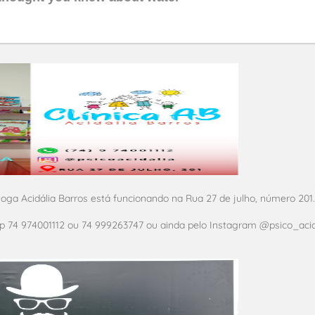
ga Acidália Barros está funcionando na Rua 27 de julho, número 201.
 74 974001112 ou 74 999263747 ou ainda pelo Instagram @psico_acid