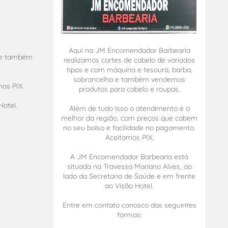
Aqui na JM Encomendador Barbearia
a e também
realizamos cortes de cabelo de variados
tipos e com máquina e tesoura, barba,
sobrancelha e também vendemos
os PIX.
produtos para cabelo e roupas.
otel.
Além de tudo isso o atendimento é o
melhor da região, com preços que cabem
no seu bolso e facilidade no pagamento.
Aceitamos PIX.
A JM Encomendador Barbearia está
situada na Travessa Mariano Alves, ao
lado da Secretaria de Saúde e em frente
ao Visão Hotel.
Entre em contato conosco das seguintes
formas: