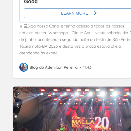
📱💻Siga nosso Canal e tenha acesso a todas as nossas
notícias no seu Whatsapp... Clique Aqui. Neste sábado, dia 
de junho, aconteceu a segunda noite da festa de São Pedr
Tapiramutá-BA 2026 e desta vez a praça estava cheia,
atendendo às expec…
Blog do Adenilton Pereira
•
11:43