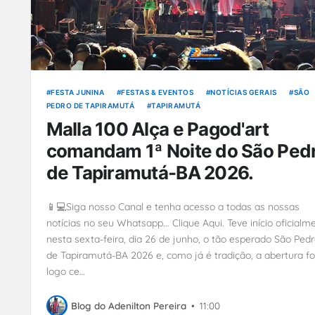
FESTA JUNINA
FESTAS & EVENTOS
NOTÍCIAS GERAIS
SÃO
PEDRO DE TAPIRAMUTÁ
TAPIRAMUTÁ
Malla 100 Alça e Pagod'art
comandam 1ª Noite do São Ped
de Tapiramutá-BA 2026.
📱💻Siga nosso Canal e tenha acesso a todas as nossas
notícias no seu Whatsapp... Clique Aqui. Teve início oficialm
nesta sexta-feira, dia 26 de junho, o tão esperado São Ped
de Tapiramutá-BA 2026 e, como já é tradição, a abertura fo
logo ce…
Blog do Adenilton Pereira
•
11:00