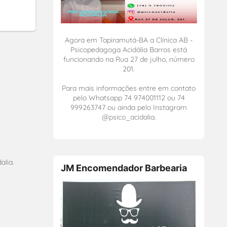
Agora em Tapiramutá-BA a Clínica AB -
Psicopedagoga Acidália Barros está
funcionando na Rua 27 de julho, número
201.
Para mais informações entre em contato
pelo Whatsapp 74 974001112 ou 74
999263747 ou ainda pelo Instagram
@psico_acidalia.
alia.
JM Encomendador Barbearia