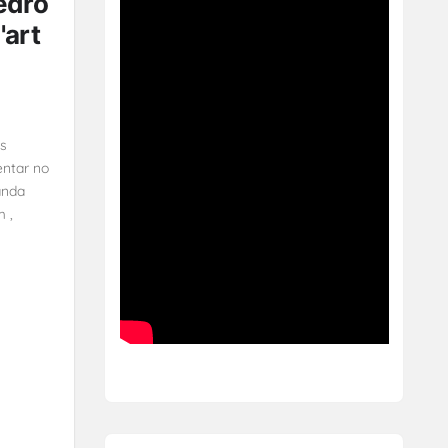
edro
'art
as
entar no
anda
m ,