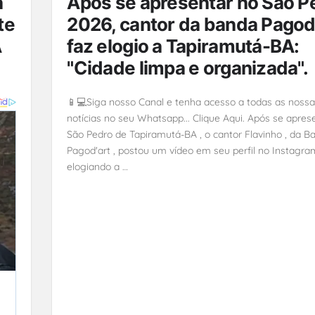
a
Após se apresentar no São P
te
2026, cantor da banda Pagod
A
faz elogio a Tapiramutá-BA:
"Cidade limpa e organizada".
📱💻Siga nosso Canal e tenha acesso a todas as noss
notícias no seu Whatsapp... Clique Aqui. Após se apres
São Pedro de Tapiramutá-BA , o cantor Flavinho , da B
Pagod'art , postou um vídeo em seu perfil no Instagra
elogiando a …