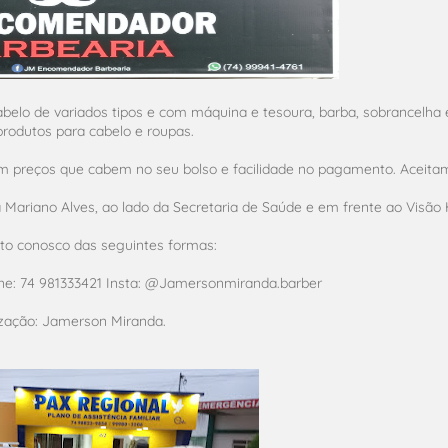
belo de variados tipos e com máquina e tesoura, barba, sobrancelh
rodutos para cabelo e roupas.
om preços que cabem no seu bolso e facilidade no pagamento. Aceitam
ariano Alves, ao lado da Secretaria de Saúde e em frente ao Visão H
to conosco das seguintes formas:
ne: 74 981333421 Insta: @Jamersonmiranda.barber
zação: Jamerson Miranda.