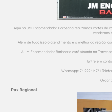
Aqui na JM Encomendador Barbearia realizamos cortes de ca
vendemos p
Além de tudo isso o atendimento é o melhor da região, c
A JM Encomendador Barbearia está situada na Travessa M
Entre em conta
WhatsApp: 74 999414761 Telefo
Organi
Pax Regional