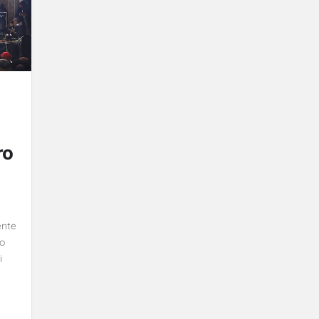
ro
ente
ro
i