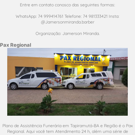
Entre em contato conosco das seguintes formas:
WhatsApp: 74 999414761 Telefone: 74 981333421 Insta:
@Jamersonmiranda.barber
Organização: Jamerson Miranda.
Pax Regional
Plano de Assistência Funerária em Tapiramutá-BA e Região é o Pax
Regional. Aqui você tem Atendimento 24 h, além uma série de