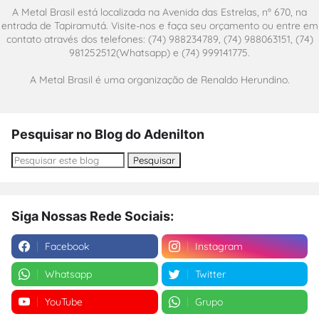
A Metal Brasil está localizada na Avenida das Estrelas, nº 670, na
entrada de Tapiramutá. Visite-nos e faça seu orçamento ou entre em
contato através dos telefones: (74) 988234789, (74) 988063151, (74)
981252512(Whatsapp) e (74) 999141775.
A Metal Brasil é uma organização de Renaldo Herundino.
Pesquisar no Blog do Adenilton
Siga Nossas Rede Sociais:
Facebook
Instagram
Whatsapp
Twitter
YouTube
Grupo