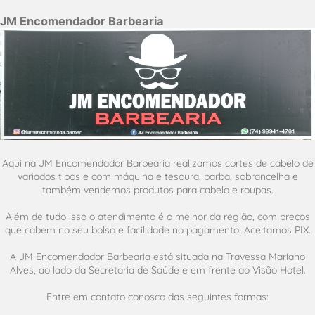
JM Encomendador Barbearia
Aqui na JM Encomendador Barbearia realizamos cortes de cabelo de
variados tipos e com máquina e tesoura, barba, sobrancelha e
também vendemos produtos para cabelo e roupas.
Além de tudo isso o atendimento é o melhor da região, com preços
que cabem no seu bolso e facilidade no pagamento. Aceitamos PIX.
A JM Encomendador Barbearia está situada na Travessa Mariano
Alves, ao lado da Secretaria de Saúde e em frente ao Visão Hotel.
Entre em contato conosco das seguintes formas: