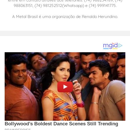
entre em contato através dos telefones: (74) 988234789, (74)
988063151, (74) 981252512(Whatsapp) e (74) 999141775.
A Metal Brasil é uma organização de Renaldo Herundino.