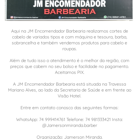
Aqui na JM Encomendador Barbearia realizamos cortes de
cabelo de variados tipos e com máquina e tesoura, barba,
sobrancelha e também vendemos produtos para cabelo e
roupas.
Além de tudo isso o atendimento é o melhor da região, com
preços que cabem no seu bolso e facilidade no pagamento.
Aceitamos PIX.
A JM Encomendador Barbearia está situada na Travessa
Mariano Alves, ao lado da Secretaria de Saúde e em frente ao
Visão Hotel.
Entre em contato conosco das seguintes formas:
WhatsApp: 74 999414761 Telefone: 74 981333421 Insta:
@Jamersonmiranda.barber
Organização: Jamerson Miranda.