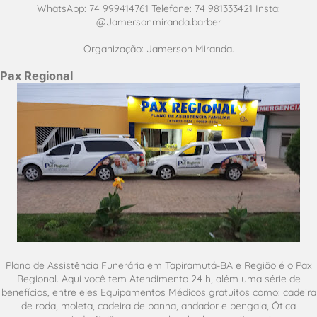
WhatsApp: 74 999414761 Telefone: 74 981333421 Insta:
@Jamersonmiranda.barber
Organização: Jamerson Miranda.
Pax Regional
Plano de Assistência Funerária em Tapiramutá-BA e Região é o Pax
Regional. Aqui você tem Atendimento 24 h, além uma série de
benefícios, entre eles Equipamentos Médicos gratuitos como: cadeira
de roda, moleta, cadeira de banha, andador e bengala, Ótica