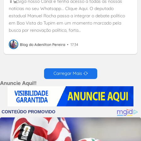
📱💻Siga nosso Canal e tenha acesso a todas as nossas
notícias no seu Whatsapp... Clique Aqui. O deputado
estadual Manuel Rocha passa a integrar o debate político
em Boa Vista do Tupim em um momento marcado pela
busca por renovação política, forta…
Blog do Adenilton Pereira
•
17:34
Carregar Mais
Anuncie Aqui!!