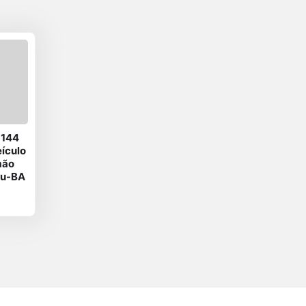
-144
eículo
mão
éu-BA