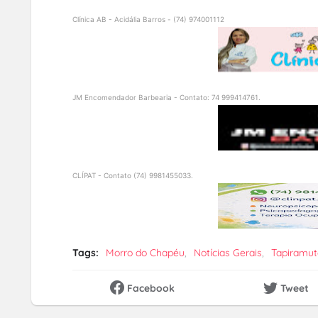
Clínica AB - Acidália Barros - (74) 974001112
JM Encomendador Barbearia - Contato: 74 999414761.
CLÍPAT - Contato (74) 9981455033.
Tags:
Morro do Chapéu
Notícias Gerais
Tapiramut
Facebook
Tweet