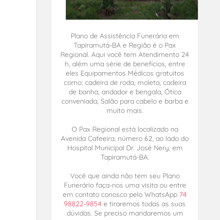
Plano de Assistência Funerária em
Tapiramutá-BA e Região é o Pax
Regional. Aqui você tem Atendimento 24
h, além uma série de benefícios, entre
eles Equipamentos Médicos gratuitos
como: cadeira de roda, moleta, cadeira
de banha, andador e bengala, Ótica
conveniada, Salão para cabelo e barba e
muito mais.
O Pax Regional está localizado na
Avenida Cafeeira, número 62, ao lado do
Hospital Municipal Dr. José Nery, em
Tapiramutá-BA.
Você que ainda não tem seu Plano
Funerário faça-nos uma visita ou entre
em contato conosco pelo WhatsApp
74
98822-9854
e tiraremos todas as suas
dúvidas. Se preciso mandaremos um