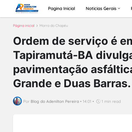
Pagina Inicial
Noticias Gerais
Página inicial
Morro do Chapéu
Ordem de serviço é emi
Tapiramutá-BA divulga
pavimentação asfáltic
Grande e Duas Barras.
Por
Blog do Adenilton Pereira
•
14:01
•
1 min read