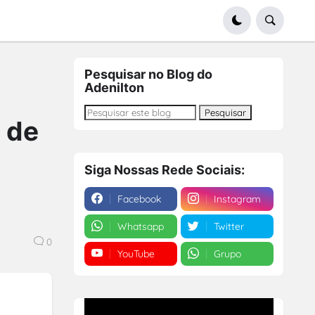
Pesquisar no Blog do
Adenilton
 de
Siga Nossas Rede Sociais:
Facebook
Instagram
Whatsapp
Twitter
0
YouTube
Grupo