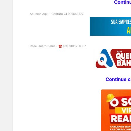
Contin
Anuncie Aqui - Contato 74 999663572.
Rede Quero Bahia - ☎️ (74) 98112-8057
Continue co