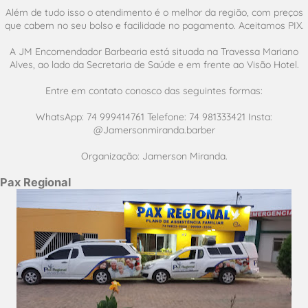
Além de tudo isso o atendimento é o melhor da região, com preços
que cabem no seu bolso e facilidade no pagamento. Aceitamos PIX.
A JM Encomendador Barbearia está situada na Travessa Mariano
Alves, ao lado da Secretaria de Saúde e em frente ao Visão Hotel.
Entre em contato conosco das seguintes formas:
WhatsApp: 74 999414761 Telefone: 74 981333421 Insta:
@Jamersonmiranda.barber
Organização: Jamerson Miranda.
Pax Regional