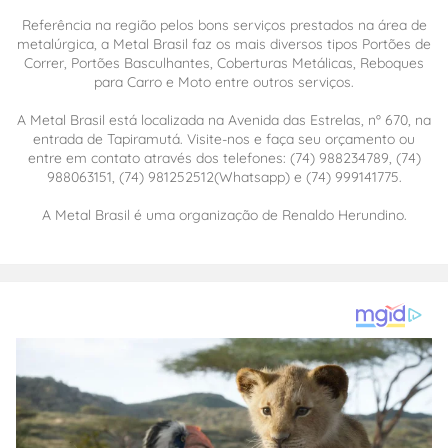
Referência na região pelos bons serviços prestados na área de
metalúrgica, a Metal Brasil faz os mais diversos tipos Portões de
Correr, Portões Basculhantes, Coberturas Metálicas, Reboques
para Carro e Moto entre outros serviços.
A Metal Brasil está localizada na Avenida das Estrelas, nº 670, na
entrada de Tapiramutá. Visite-nos e faça seu orçamento ou
entre em contato através dos telefones: (74) 988234789, (74)
988063151, (74) 981252512(Whatsapp) e (74) 999141775.
A Metal Brasil é uma organização de Renaldo Herundino.