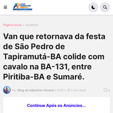
Página inicial
Acidente
Van que retornava da festa
de São Pedro de
Tapiramutá-BA colide com
cavalo na BA-131, entre
Piritiba-BA e Sumaré.
Por
Blog do Adenilton Pereira
•
14:32
•
1 min read
0
Continue Após os Anúncios...