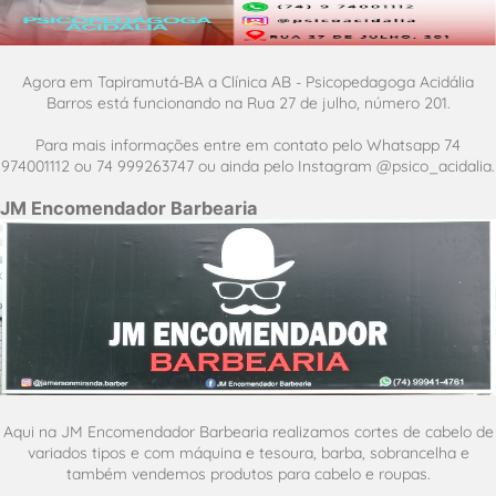
Agora em Tapiramutá-BA a Clínica AB - Psicopedagoga Acidália
Barros está funcionando na Rua 27 de julho, número 201.
Para mais informações entre em contato pelo Whatsapp 74
974001112 ou 74 999263747 ou ainda pelo Instagram @psico_acidalia.
JM Encomendador Barbearia
Aqui na JM Encomendador Barbearia realizamos cortes de cabelo de
variados tipos e com máquina e tesoura, barba, sobrancelha e
também vendemos produtos para cabelo e roupas.