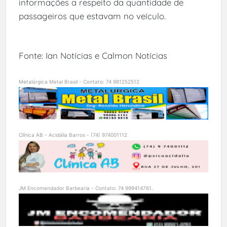
informações a respeito da quantidade de
passageiros que estavam no veículo.
Fonte: Ian Notícias e Calmon Notícias
Metalúrgica Metal Brasil - Contato: 74 981252512
Clínica AB - Acidália Barros - (74) 974001112
JM Encomendador Barbearia - Contato: 74 999414761.