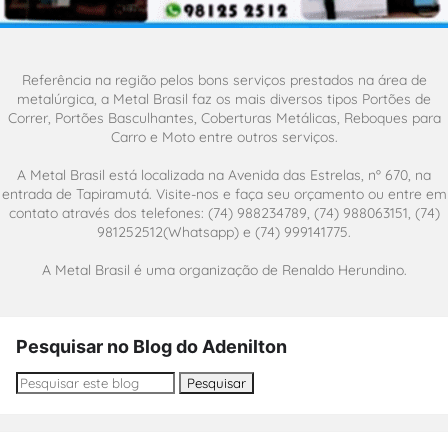
Referência na região pelos bons serviços prestados na área de
metalúrgica, a Metal Brasil faz os mais diversos tipos Portões de
Correr, Portões Basculhantes, Coberturas Metálicas, Reboques para
Carro e Moto entre outros serviços.
A Metal Brasil está localizada na Avenida das Estrelas, nº 670, na
entrada de Tapiramutá. Visite-nos e faça seu orçamento ou entre em
contato através dos telefones: (74) 988234789, (74) 988063151, (74)
981252512(Whatsapp) e (74) 999141775.
A Metal Brasil é uma organização de Renaldo Herundino.
Pesquisar no Blog do Adenilton