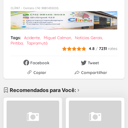
CLÍPAT - Contato (74) 9981455033.
Tags:
Acidente
Miguel Calmon
Notícias Gerais
Piritiba
Tapiramutá
4.8
/
7231
rates
Facebook
Tweet
Copiar
Compartilhar
Recomendados para Você: