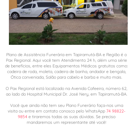
Plano de Assistência Funerária em Tapiramutá-BA e Região é o
Pax Regional. Aqui você tem Atendimento 24 h, além uma série
de benefícios, entre eles Equipamentos Médicos gratuitos como:
cadeira de roda, moleta, cadeira de banha, andador e bengala,
Ótica conveniada, Salão para cabelo e barba e muito mais.
O Pax Regional está localizado na Avenida Cafeeira, número 62,
ao lado do Hospital Municipal Dr. José Nery, em Tapiramutá-BA.
Você que ainda não tem seu Plano Funerário faça-nos uma
visita ou entre em contato conosco pelo WhatsApp
74 98822-
9854
e tiraremos todas as suas dúvidas. Se preciso
mandaremos um representante até você!