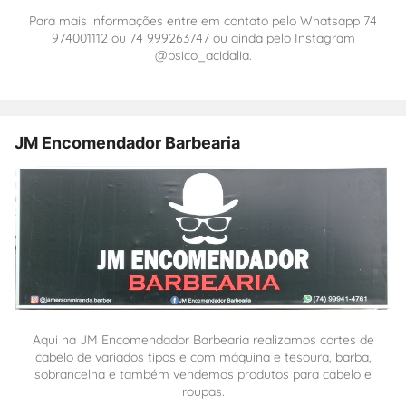
Para mais informações entre em contato pelo Whatsapp 74
974001112 ou 74 999263747 ou ainda pelo Instagram
@psico_acidalia.
JM Encomendador Barbearia
Aqui na JM Encomendador Barbearia realizamos cortes de
cabelo de variados tipos e com máquina e tesoura, barba,
sobrancelha e também vendemos produtos para cabelo e
roupas.