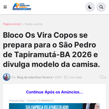
Página inicial
Festa Junina
Bloco Os Vira Copos se
prepara para o São Pedro
de Tapiramutá-BA 2026 e
divulga modelo da camisa.
Por
Blog do Adenilton Pereira
•
21:31
•
1 min read
0
Continue Após os Anúncios...
Anuncie Aqui - Contato 74 999663572.