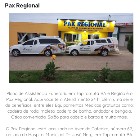
Pax Regional
Plano de Assistência Funerária em Tapiramutá-BA e Região é o
Pax Regional. Aqui você tem Atendimento 24 h, além uma série
de benefícios, entre eles Equipamentos Médicos gratuitos como:
cadeira de roda, moleta, cadeira de banha, andador e bengala,
Ótica conveniada, Salão para cabelo e barba e muito mais.
O Pax Regional está localizado na Avenida Cafeeira, número 62,
ao lado do Hospital Municipal Dr. José Nery, em Tapiramutá-BA.