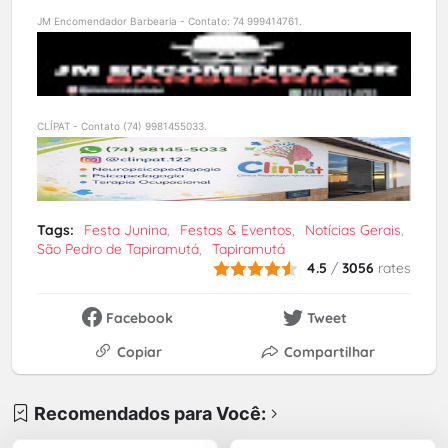
JM Encomendador Barbearia - Contato: 74 999414761.
CLÍPAT - Contato (74) 9981455033.
Tags:
Festa Junina
Festas & Eventos
Notícias Gerais
São Pedro de Tapiramutá
Tapiramutá
4.5
/
3056
rates
Facebook
Tweet
Copiar
Compartilhar
Recomendados para Você: