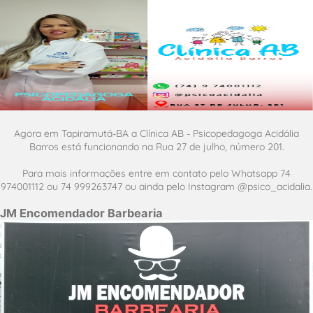
Agora em Tapiramutá-BA a Clínica AB - Psicopedagoga Acidália
Barros está funcionando na Rua 27 de julho, número 201.
Para mais informações entre em contato pelo Whatsapp 74
974001112 ou 74 999263747 ou ainda pelo Instagram @psico_acidalia.
JM Encomendador Barbearia