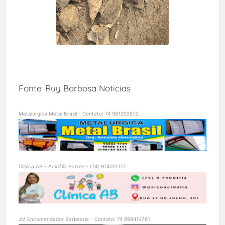
Fonte: Ruy Barbosa Noticias
Metalúrgica Metal Brasil - Contato: 74 981252512
Clínica AB - Acidália Barros - (74) 974001112
JM Encomendador Barbearia - Contato: 74 999414761.