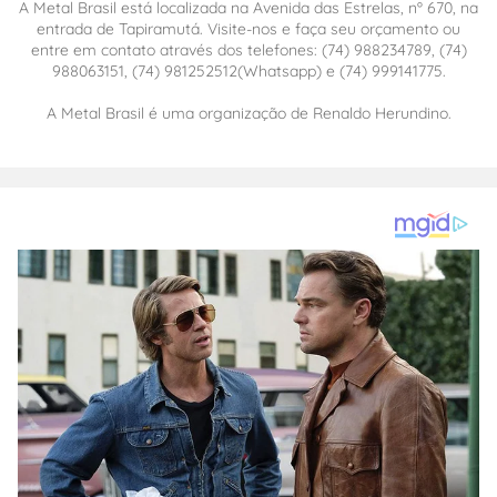
A Metal Brasil está localizada na Avenida das Estrelas, nº 670, na
entrada de Tapiramutá. Visite-nos e faça seu orçamento ou
entre em contato através dos telefones: (74) 988234789, (74)
988063151, (74) 981252512(Whatsapp) e (74) 999141775.
A Metal Brasil é uma organização de Renaldo Herundino.