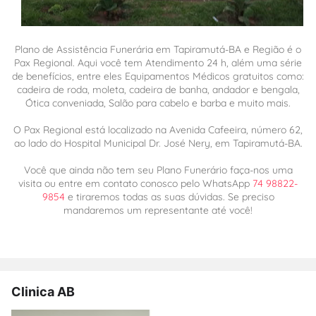
Plano de Assistência Funerária em Tapiramutá-BA e Região é o
Pax Regional. Aqui você tem Atendimento 24 h, além uma série
de benefícios, entre eles Equipamentos Médicos gratuitos como:
cadeira de roda, moleta, cadeira de banha, andador e bengala,
Ótica conveniada, Salão para cabelo e barba e muito mais.
O Pax Regional está localizado na Avenida Cafeeira, número 62,
ao lado do Hospital Municipal Dr. José Nery, em Tapiramutá-BA.
Você que ainda não tem seu Plano Funerário faça-nos uma
visita ou entre em contato conosco pelo WhatsApp
74 98822-
9854
e tiraremos todas as suas dúvidas. Se preciso
mandaremos um representante até você!
Clinica AB