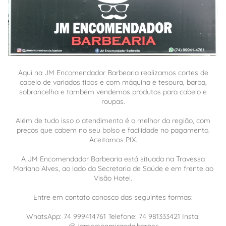
Aqui na JM Encomendador Barbearia realizamos cortes de
cabelo de variados tipos e com máquina e tesoura, barba,
sobrancelha e também vendemos produtos para cabelo e
roupas.
Além de tudo isso o atendimento é o melhor da região, com
preços que cabem no seu bolso e facilidade no pagamento.
Aceitamos PIX.
A JM Encomendador Barbearia está situada na Travessa
Mariano Alves, ao lado da Secretaria de Saúde e em frente ao
Visão Hotel.
Entre em contato conosco das seguintes formas:
WhatsApp: 74 999414761 Telefone: 74 981333421 Insta: