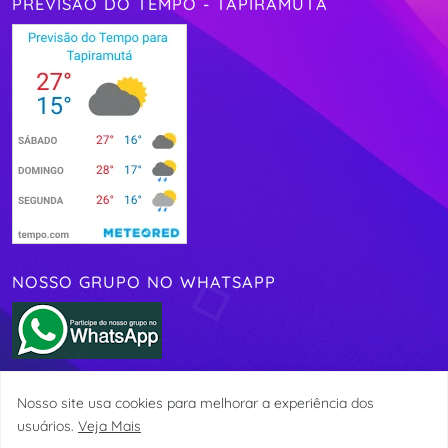
PREVISÃO DO TEMPO - TAPIRAMUTÁ
NOSSO GRUPO NO WHATSAPP
Nosso site usa cookies para melhorar a experiência dos
Site administrado e atualizado diariamente por Adenilton Pereira e
usuários.
Veja Mais
com sede na cidade de Tapiramutá-BA.