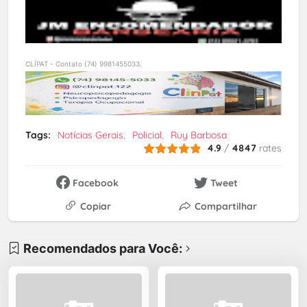
CLÍPAT - Contato (74) 9981455033.
Tags:
Notícias Gerais
Policial
Ruy Barbosa
4.9
/
4847
rates
Facebook
Tweet
Copiar
Compartilhar
Recomendados para Você: