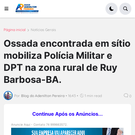
Página inicial
Notícias Gerais
Ossada encontrada em sítio
mobiliza Polícia Militar e
DPT na zona rural de Ruy
Barbosa-BA.
Por
Blog do Adenilton Pereira
•
16:43
•
1 min read
0
Continue Após os Anúncios...
Anuncie Aqui - Contato 74 999663572.