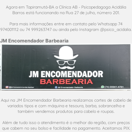
Agora em Tapiramutá-BA a Clínica AB - Psicopedagoga Acidália
Barros está funcionando na Rua 27 de julho, número 201.
Para mais informações entre em contato pelo Whatsapp 74
974001112 ou 74 999263747 ou ainda pelo Instagram @psico_acidalia.
JM Encomendador Barbearia
Aqui na JM Encomendador Barbearia realizamos cortes de cabelo de
variados tipos e com máquina e tesoura, barba, sobrancelha e
também vendemos produtos para cabelo e roupas.
Além de tudo isso o atendimento é o melhor da região, com preços
que cabem no seu bolso e facilidade no pagamento. Aceitamos PIX.