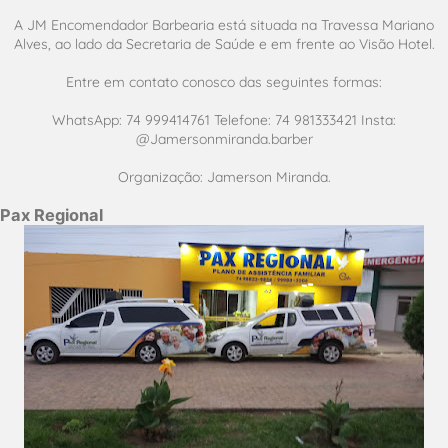
A JM Encomendador Barbearia está situada na Travessa Mariano
Alves, ao lado da Secretaria de Saúde e em frente ao Visão Hotel.
Entre em contato conosco das seguintes formas:
WhatsApp: 74 999414761 Telefone: 74 981333421 Insta:
@Jamersonmiranda.barber
Organização: Jamerson Miranda.
Pax Regional