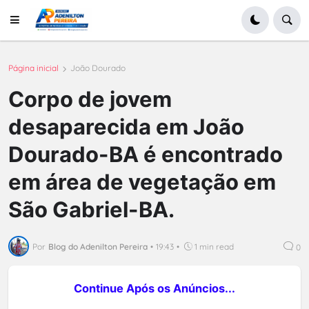
Página inicial
João Dourado
Corpo de jovem
desaparecida em João
Dourado-BA é encontrado
em área de vegetação em
São Gabriel-BA.
Por
Blog do Adenilton Pereira
•
19:43
•
1 min read
0
Continue Após os Anúncios...