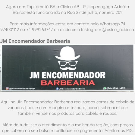
Agora em Tapiramutá-BA a Clínica AB - Psicopedagoga Acidália
Barros está funcionando na Rua 27 de julho, número 201.
Para mais informações entre em contato pelo Whatsapp 74
974001112 ou 74 999263747 ou ainda pelo Instagram @psico_acidalia.
JM Encomendador Barbearia
Aqui na JM Encomendador Barbearia realizamos cortes de cabelo de
variados tipos e com máquina e tesoura, barba, sobrancelha e
também vendemos produtos para cabelo e roupas.
Além de tudo isso o atendimento é o melhor da região, com preços
que cabem no seu bolso e facilidade no pagamento. Aceitamos PIX.