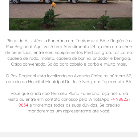
Plano de Assistência Funerária em Tapiramutá-BA e Região é o
Pax Regional. Aqui você tem Atendimento 24 h, além uma série
de benefícios, entre eles Equipamentos Médicos gratuitos como:
cadeira de roda, moleta, cadeira de banha, andador e bengala,
Ótica conveniada, Salão para cabelo e barba e muito mais.
O Pax Regional está localizado na Avenida Cafeeira, número 62,
ao lado do Hospital Municipal Dr. José Nery, em Tapiramutá-BA.
Você que ainda não tem seu Plano Funerário faça-nos uma
visita ou entre em contato conosco pelo WhatsApp
74 98822-
9854
e tiraremos todas as suas dúvidas. Se preciso
mandaremos um representante até você!