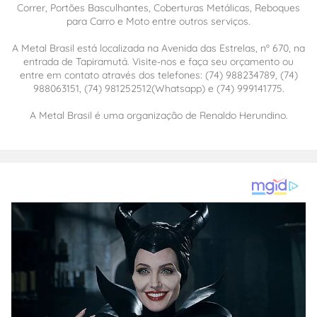
Correr, Portões Basculhantes, Coberturas Metálicas, Reboques
para Carro e Moto entre outros serviços.
A Metal Brasil está localizada na Avenida das Estrelas, nº 670, na
entrada de Tapiramutá. Visite-nos e faça seu orçamento ou
entre em contato através dos telefones: (74) 988234789, (74)
988063151, (74) 981252512(Whatsapp) e (74) 999141775.
A Metal Brasil é uma organização de Renaldo Herundino.