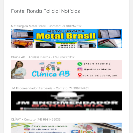
Fonte: Ronda Policial Notícias
Metalúrgica Metal Brasil - Contato: 74 981252512
Clínica AB - Acidália Barros - (74) 974001112
JM Encomendador Barbearia - Contato: 74 999414761.
CLÍPAT - Contato (74) 9981455033.