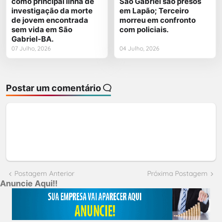
como principal linha de
São Gabriel são presos
investigação da morte
em Lapão; Terceiro
de jovem encontrada
morreu em confronto
sem vida em São
com policiais.
Gabriel-BA.
07 Julho, 2026
04 Julho, 2026
Postar um comentário
Postagem Anterior
Próxima Postagem
Anuncie Aqui!!