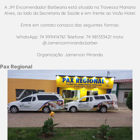
A JM Encomendador Barbearia está situada na Travessa Mariano
Alves, ao lado da Secretaria de Saúde e em frente ao Visão Hotel.
Entre em contato conosco das seguintes formas:
WhatsApp: 74 999414761 Telefone: 74 981333421 Insta:
@Jamersonmiranda.barber
Organização: Jamerson Miranda.
Pax Regional