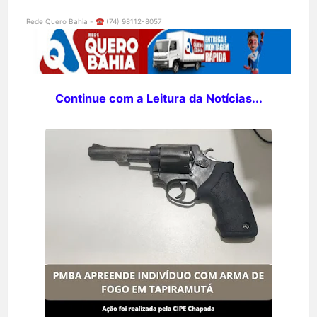
Rede Quero Bahia - ☎️ (74) 98112-8057
Continue com a Leitura da Notícias...