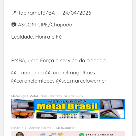
📍 Tapiramutá/BA — 24/04/2026
📷 ASCOM CIPE/Chapada
Lealdade, Honra e Fé!
PMBA, uma Força a serviço do cidadão!
@pmdabahia @coronelmagalhaes
@coronelpmlopes @sec.marcelowerner
Metalúrgica Metal Brasil - Contato: 74 981252512
Clínica AB - Acidália Barros - (74) 974001112