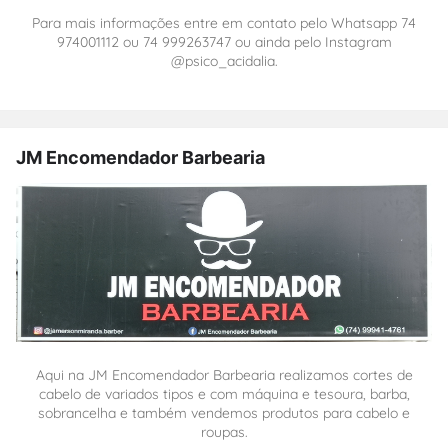
Para mais informações entre em contato pelo Whatsapp 74
974001112 ou 74 999263747 ou ainda pelo Instagram
@psico_acidalia.
JM Encomendador Barbearia
Aqui na JM Encomendador Barbearia realizamos cortes de
cabelo de variados tipos e com máquina e tesoura, barba,
sobrancelha e também vendemos produtos para cabelo e
roupas.