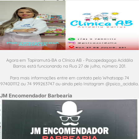
Agora em Tapiramutá-BA a Clínica AB - Psicopedagoga Acidália
Barros está funcionando na Rua 27 de julho, número 201.
Para mais informações entre em contato pelo Whatsapp 74
974001112 ou 74 999263747 ou ainda pelo Instagram @psico_acidalia.
JM Encomendador Barbearia