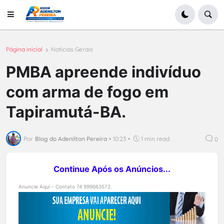
Página inicial
Notícias Gerais
PMBA apreende indivíduo
com arma de fogo em
Tapiramutá-BA.
Por
Blog do Adenilton Pereira
•
10:23
•
1 min read
0
Continue Após os Anúncios...
Anuncie Aqui - Contato 74 999663572.