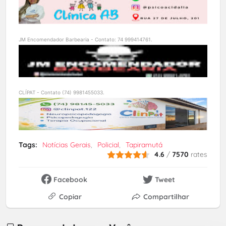
JM Encomendador Barbearia - Contato: 74 999414761.
CLÍPAT - Contato (74) 9981455033.
Tags:
Notícias Gerais
Policial
Tapiramutá
4.6
/
7570
rates
Facebook
Tweet
Copiar
Compartilhar