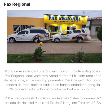
Pax Regional
Plano de Assistência Funerária em Tapiramutá-BA e Região é o
Pax Regional. Aqui você tem Atendimento 24 h, além uma série
de benefícios, entre eles Equipamentos Médicos gratuitos como:
cadeira de roda, moleta, cadeira de banha, andador e bengala,
Ótica conveniada, Salão para cabelo e barba e muito mais.
O Pax Regional está localizado na Avenida Cafeeira, número 62,
ao lado do Hospital Municipal Dr. José Nery, em Tapiramutá-BA.