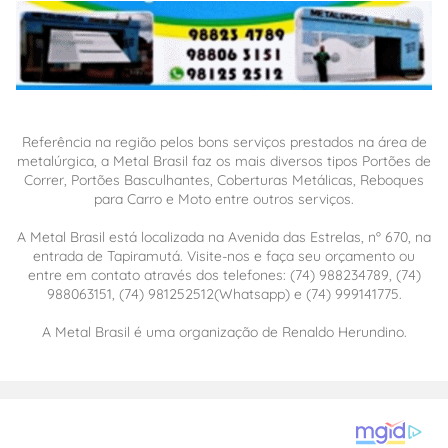
Referência na região pelos bons serviços prestados na área de
metalúrgica, a Metal Brasil faz os mais diversos tipos Portões de
Correr, Portões Basculhantes, Coberturas Metálicas, Reboques
para Carro e Moto entre outros serviços.
A Metal Brasil está localizada na Avenida das Estrelas, nº 670, na
entrada de Tapiramutá. Visite-nos e faça seu orçamento ou
entre em contato através dos telefones: (74) 988234789, (74)
988063151, (74) 981252512(Whatsapp) e (74) 999141775.
A Metal Brasil é uma organização de Renaldo Herundino.