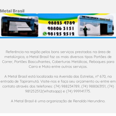
Metal Brasil
Referência na região pelos bons serviços prestados na área de
metalúrgica, a Metal Brasil faz os mais diversos tipos Portões de
Correr, Portões Basculhantes, Coberturas Metálicas, Reboques para
Carro e Moto entre outros serviços.
A Metal Brasil está localizada na Avenida das Estrelas, nº 670, na
entrada de Tapiramutá. Visite-nos e faça seu orçamento ou entre em
contato através dos telefones: (74) 988234789, (74) 988063151, (74)
981252512(Whatsapp) e (74) 999141775.
A Metal Brasil é uma organização de Renaldo Herundino.