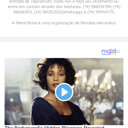
entrada de Tapiramutá. Visite-nos e faça seu orçamento ou
entre em contato através dos telefones: (74) 988234789, (74)
988063151, (74) 981252512(Whatsapp) e (74) 999141775.
A Metal Brasil é uma organização de Renaldo Herundino.