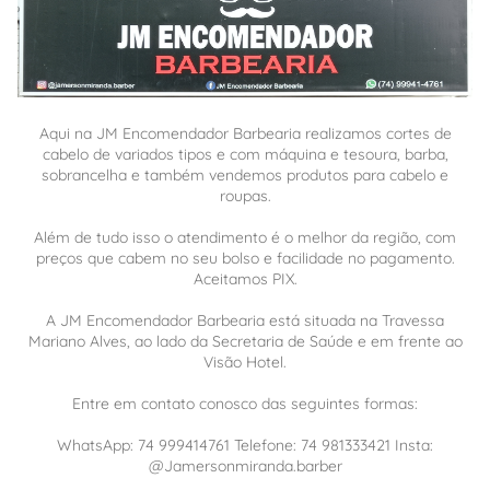
Aqui na JM Encomendador Barbearia realizamos cortes de
cabelo de variados tipos e com máquina e tesoura, barba,
sobrancelha e também vendemos produtos para cabelo e
roupas.
Além de tudo isso o atendimento é o melhor da região, com
preços que cabem no seu bolso e facilidade no pagamento.
Aceitamos PIX.
A JM Encomendador Barbearia está situada na Travessa
Mariano Alves, ao lado da Secretaria de Saúde e em frente ao
Visão Hotel.
Entre em contato conosco das seguintes formas:
WhatsApp: 74 999414761 Telefone: 74 981333421 Insta:
@Jamersonmiranda.barber