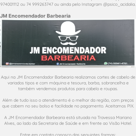
974001112 ou 74 999263747 ou ainda pelo Instagram @psico_acidalia.
JM Encomendador Barbearia
Aqui na JM Encomendador Barbearia realizamos cortes de cabelo de
variados tipos e com máquina e tesoura, barba, sobrancelha e
também vendemos produtos para cabelo e roupas.
Além de tudo isso o atendimento é o melhor da região, com preços
que cabem no seu bolso e facilidade no pagamento. Aceitamos PIX.
A JM Encomendador Barbearia está situada na Travessa Mariano
Alves, ao lado da Secretaria de Saúde e em frente ao Visão Hotel.
Entre em contato conosco das seguintes formas: