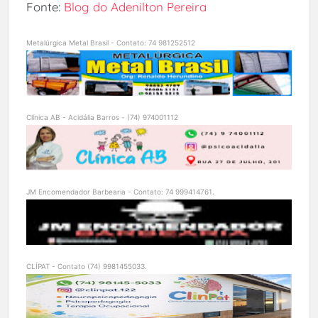
Fonte:
Blog do Adenilton Pereira
Metalúrgica Metal Brasil - Contato: 74 981252512
Clínica AB - Acidália Barros - (74) 974001112
JM Encomendador Barbearia - Contato: 74 999414761.
CLÍPAT - Contato (74) 9981455033.