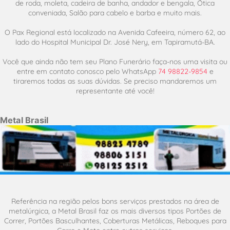
de roda, moleta, cadeira de banha, andador e bengala, Ótica
conveniada, Salão para cabelo e barba e muito mais.
O Pax Regional está localizado na Avenida Cafeeira, número 62, ao
lado do Hospital Municipal Dr. José Nery, em Tapiramutá-BA.
Você que ainda não tem seu Plano Funerário faça-nos uma visita ou
entre em contato conosco pelo WhatsApp
74 98822-9854
e
tiraremos todas as suas dúvidas. Se preciso mandaremos um
representante até você!
Metal Brasil
Referência na região pelos bons serviços prestados na área de
metalúrgica, a Metal Brasil faz os mais diversos tipos Portões de
Correr, Portões Basculhantes, Coberturas Metálicas, Reboques para