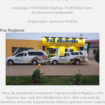
WhatsApp: 74 999414761 Telefone: 74 981333421 Insta:
@Jamersonmiranda.barber
Organização: Jamerson Miranda.
Pax Regional
Plano de Assistência Funerária em Tapiramutá-BA e Região é o Pax
Regional. Aqui você tem Atendimento 24 h, além uma série de
benefícios, entre eles Equipamentos Médicos gratuitos como: cadeira