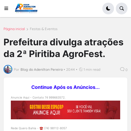
Página inicial
Festas & Eventos
Prefeitura divulga atrações
da 2ª Piritiba AgroFest.
Por
Blog do Adenilton Pereira
•
20:44
•
1 min read
0
Continue Após os Anúncios...
Anuncie Aqui - Contato 74 999663572.
Rede Quero Bahia - ☎️ (74) 98112-8057