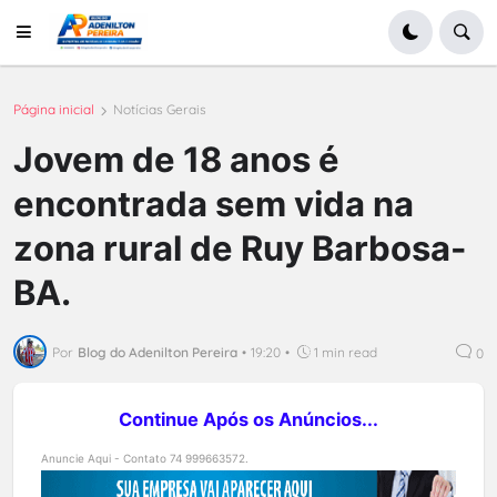
Página inicial
Notícias Gerais
Jovem de 18 anos é
encontrada sem vida na
zona rural de Ruy Barbosa-
BA.
Por
Blog do Adenilton Pereira
•
19:20
•
1 min read
0
Continue Após os Anúncios...
Anuncie Aqui - Contato 74 999663572.