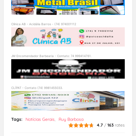
Clínica AB - Acidália Barros - (74) 974001112
JM Encomendador Barbearia - Contato: 74 999414761.
CLÍPAT - Contato (74) 9981455033.
Tags:
Notícias Gerais
Ruy Barbosa
4.7
/
163
rates