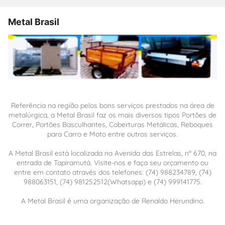
Metal Brasil
Referência na região pelos bons serviços prestados na área de
metalúrgica, a Metal Brasil faz os mais diversos tipos Portões de
Correr, Portões Basculhantes, Coberturas Metálicas, Reboques
para Carro e Moto entre outros serviços.
A Metal Brasil está localizada na Avenida das Estrelas, nº 670, na
entrada de Tapiramutá. Visite-nos e faça seu orçamento ou
entre em contato através dos telefones: (74) 988234789, (74)
988063151, (74) 981252512(Whatsapp) e (74) 999141775.
A Metal Brasil é uma organização de Renaldo Herundino.