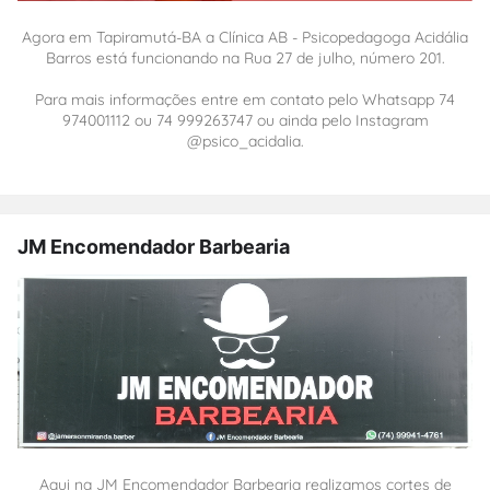
Agora em Tapiramutá-BA a Clínica AB - Psicopedagoga Acidália
Barros está funcionando na Rua 27 de julho, número 201.
Para mais informações entre em contato pelo Whatsapp 74
974001112 ou 74 999263747 ou ainda pelo Instagram
@psico_acidalia.
JM Encomendador Barbearia
Aqui na JM Encomendador Barbearia realizamos cortes de