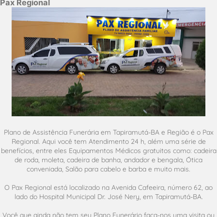
Pax Regional
Plano de Assistência Funerária em Tapiramutá-BA e Região é o Pax
Regional. Aqui você tem Atendimento 24 h, além uma série de
benefícios, entre eles Equipamentos Médicos gratuitos como: cadeira
de roda, moleta, cadeira de banha, andador e bengala, Ótica
conveniada, Salão para cabelo e barba e muito mais.
O Pax Regional está localizado na Avenida Cafeeira, número 62, ao
lado do Hospital Municipal Dr. José Nery, em Tapiramutá-BA.
Você que ainda não tem seu Plano Funerário faça-nos uma visita ou