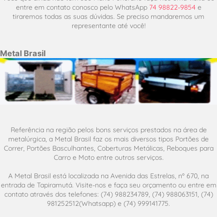
entre em contato conosco pelo WhatsApp
74 98822-9854
e
tiraremos todas as suas dúvidas. Se preciso mandaremos um
representante até você!
Metal Brasil
Referência na região pelos bons serviços prestados na área de
metalúrgica, a Metal Brasil faz os mais diversos tipos Portões de
Correr, Portões Basculhantes, Coberturas Metálicas, Reboques para
Carro e Moto entre outros serviços.
A Metal Brasil está localizada na Avenida das Estrelas, nº 670, na
entrada de Tapiramutá. Visite-nos e faça seu orçamento ou entre em
contato através dos telefones: (74) 988234789, (74) 988063151, (74)
981252512(Whatsapp) e (74) 999141775.