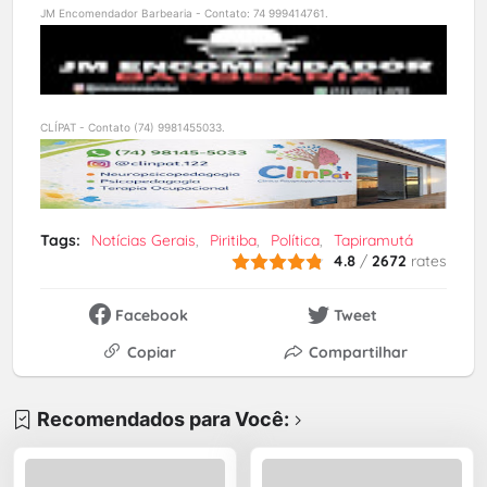
JM Encomendador Barbearia - Contato: 74 999414761.
CLÍPAT - Contato (74) 9981455033.
Tags:
Notícias Gerais
Piritiba
Política
Tapiramutá
4.8
/
2672
rates
Facebook
Tweet
Copiar
Compartilhar
Recomendados para Você: