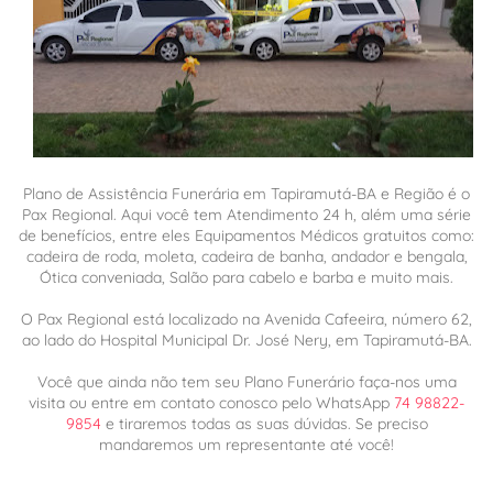
Plano de Assistência Funerária em Tapiramutá-BA e Região é o
Pax Regional. Aqui você tem Atendimento 24 h, além uma série
de benefícios, entre eles Equipamentos Médicos gratuitos como:
cadeira de roda, moleta, cadeira de banha, andador e bengala,
Ótica conveniada, Salão para cabelo e barba e muito mais.
O Pax Regional está localizado na Avenida Cafeeira, número 62,
ao lado do Hospital Municipal Dr. José Nery, em Tapiramutá-BA.
Você que ainda não tem seu Plano Funerário faça-nos uma
visita ou entre em contato conosco pelo WhatsApp
74 98822-
9854
e tiraremos todas as suas dúvidas. Se preciso
mandaremos um representante até você!