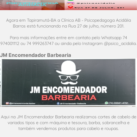
Agora em Tapiramutá-BA a Clínica AB - Psicopedagoga Acidália
Barros está funcionando na Rua 27 de julho, número 201.
Para mais informações entre em contato pelo Whatsapp 74
974001112 ou 74 999263747 ou ainda pelo Instagram @psico_acidalia.
JM Encomendador Barbearia
Aqui na JM Encomendador Barbearia realizamos cortes de cabelo de
variados tipos e com máquina e tesoura, barba, sobrancelha e
também vendemos produtos para cabelo e roupas.