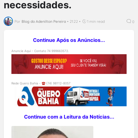
necessidades.
Por
Blog do Adenilton Pereira
•
21:22
•
1 min read
0
Continue Após os Anúncios...
Anuncie Aqui - Contato 74 999663572.
Rede Quero Bahia - ☎️ (74) 98112-8057
Continue com a Leitura da Notícias...