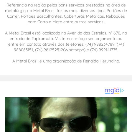
Referência na região pelos bons serviços prestados na área de
metalúrgica, a Metal Brasil faz os mais diversos tipos Portões de
Correr, Portões Basculhantes, Coberturas Metálicas, Reboques
para Carro e Moto entre outros serviços.
A Metal Brasil está localizada na Avenida das Estrelas, nº 670, na
entrada de Tapiramutá. Visite-nos e faça seu orçamento ou
entre em contato através dos telefones: (74) 988234789, (74)
988063151, (74) 981252512(Whatsapp) e (74) 999141775.
A Metal Brasil é uma organização de Renaldo Herundino.