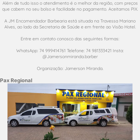
Além de tudo isso o atendimento é o melhor da região, com preços
que cabem no seu bolso e facilidade no pagamento. Aceitamos PIX.
A JM Encomendador Barbearia está situada na Travessa Mariano
Alves, ao lado da Secretaria de Saúde e em frente ao Visão Hotel.
Entre em contato conosco das seguintes formas:
WhatsApp: 74 999414761 Telefone: 74 981333421 Insta:
@Jamersonmiranda.barber
Organização: Jamerson Miranda.
Pax Regional