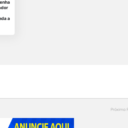
Venha
ador
nda a
Próxima