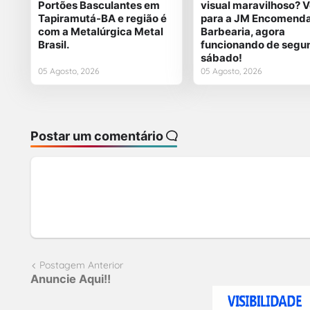
Portões Basculantes em
visual maravilhoso? 
Tapiramutá-BA e região é
para a JM Encomend
com a Metalúrgica Metal
Barbearia, agora
Brasil.
funcionando de segu
sábado!
05 Agosto, 2026
05 Agosto, 2026
Postar um comentário
Postagem Anterior
Anuncie Aqui!!