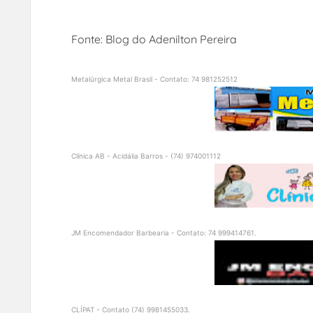
Fonte: Blog do Adenilton Pereira
Metalúrgica Metal Brasil - Contato: 74 981252512
Clínica AB - Acidália Barros - (74) 974001112
JM Encomendador Barbearia - Contato: 74 999414761.
CLÍPAT - Contato (74) 9981455033.