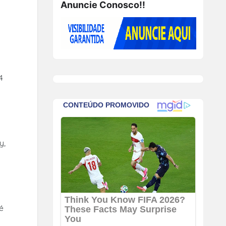
Anuncie Conosco!!
4
y,
é