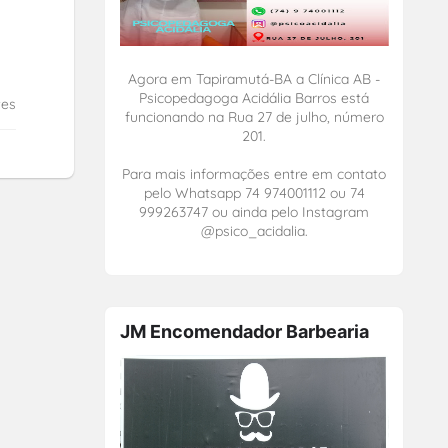
Agora em Tapiramutá-BA a Clínica AB -
Psicopedagoga Acidália Barros está
tes
funcionando na Rua 27 de julho, número
201.
Para mais informações entre em contato
pelo Whatsapp 74 974001112 ou 74
999263747 ou ainda pelo Instagram
@psico_acidalia.
JM Encomendador Barbearia