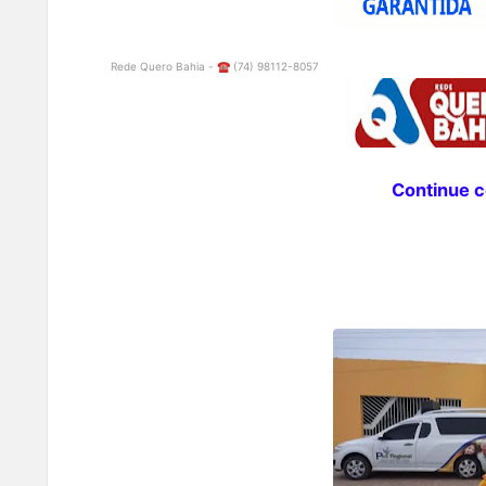
Rede Quero Bahia - ☎️ (74) 98112-8057
Continue co