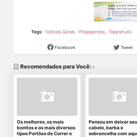
Tags:
Notícias Gerais
Propagandas
Tapiramutá
Facebook
Tweet
Recomendados para Você:
Os melhores, os mais
Pensou em deixar se
bonitos e os mais diversos
cabelo, barba e
tipos Portões de Correr e
sobrancelha com aqu