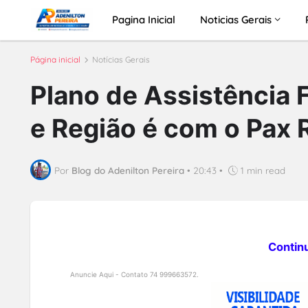
Pagina Inicial
Noticias Gerais
Página inicial
Notícias Gerais
Plano de Assistência 
e Região é com o Pax R
Por
Blog do Adenilton Pereira
•
20:43
•
1 min read
Contin
Anuncie Aqui - Contato 74 999663572.