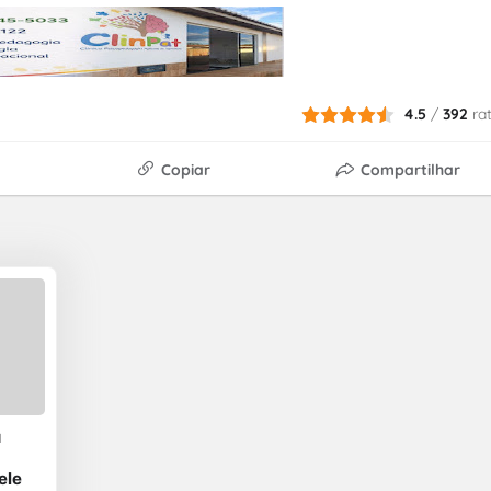
4.5
/
392
ra
Copiar
Compartilhar
u
ele