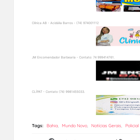
Clínica AB - Acidália Barros - (74) 974001112
JM Encomendador Barbearia - Contato: 74 999414761.
CLÍPAT - Contato (74) 9981455033.
Tags:
Bahia
Mundo Novo
Notícias Gerais
Policial