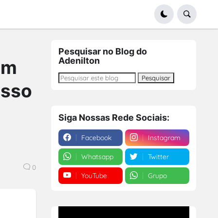
Pesquisar no Blog do
Adenilton
em
esso
Siga Nossas Rede Sociais:
Facebook
Instagram
Whatsapp
Twitter
0
YouTube
Grupo