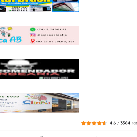
4.6
/
3584
ra