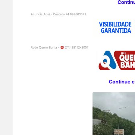
Contin
Anuncie Aqui - Contato 74 999663572.
Rede Quero Bahia - ☎️ (74) 98112-8057
Continue co