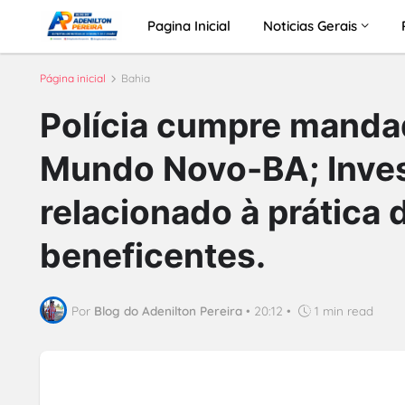
Pagina Inicial
Noticias Gerais
Página inicial
Bahia
Polícia cumpre manda
Mundo Novo-BA; Inves
relacionado à prática
beneficentes.
Por
Blog do Adenilton Pereira
•
20:12
•
1 min read