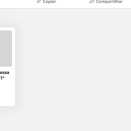
Copiar
Compartilhar
passa
 1ª