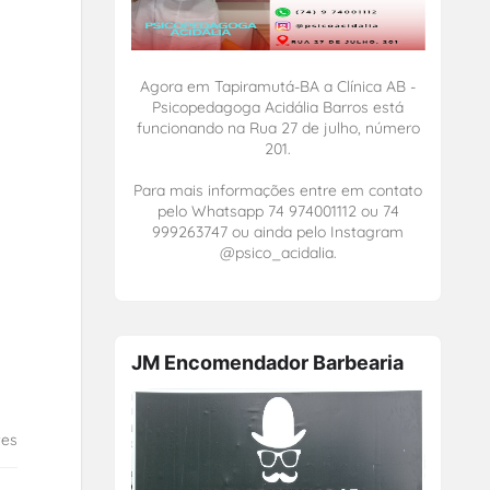
Agora em Tapiramutá-BA a Clínica AB -
Psicopedagoga Acidália Barros está
funcionando na Rua 27 de julho, número
201.
Para mais informações entre em contato
pelo Whatsapp 74 974001112 ou 74
999263747 ou ainda pelo Instagram
@psico_acidalia.
JM Encomendador Barbearia
tes