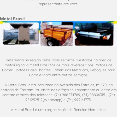
representante até você!
Metal Brasil
Referência na região pelos bons serviços prestados na área de
metalúrgica, a Metal Brasil faz os mais diversos tipos Portões de
Correr, Portões Basculhantes, Coberturas Metálicas, Reboques para
Carro e Moto entre outros serviços.
A Metal Brasil está localizada na Avenida das Estrelas, nº 670, na
entrada de Tapiramutá. Visite-nos e faça seu orçamento ou entre em
contato através dos telefones: (74) 988234789, (74) 988063151, (74)
981252512(Whatsapp) e (74) 999141775.
A Metal Brasil é uma organização de Renaldo Herundino.