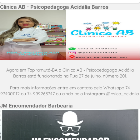
Clínica AB - Psicopedagoga Acidália Barros
Agora em Tapiramutá-BA a Clínica AB - Psicopedagoga Acidália
Barros está funcionando na Rua 27 de julho, número 201.
Para mais informações entre em contato pelo Whatsapp 74
974001112 ou 74 999263747 ou ainda pelo Instagram @psico_acidalia.
JM Encomendador Barbearia