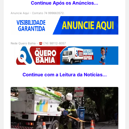
Continue Após os Anúncios...
Anuncie Aqui - Contato 74 999663572.
Rede Quero Bahia - ☎️ (74) 98112-8057
Continue com a Leitura da Notícias...