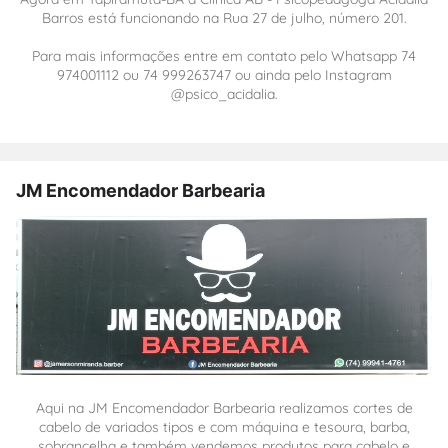
Barros está funcionando na Rua 27 de julho, número 201.
Para mais informações entre em contato pelo Whatsapp 74
974001112 ou 74 999263747 ou ainda pelo Instagram
@psico_acidalia.
JM Encomendador Barbearia
Aqui na JM Encomendador Barbearia realizamos cortes de
cabelo de variados tipos e com máquina e tesoura, barba,
sobrancelha e também vendemos produtos para cabelo e