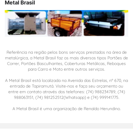
Metal Brasil
Referência na região pelos bons serviços prestados na área de
metalúrgica, a Metal Brasil faz os mais diversos tipos Portões de
Correr, Portões Basculhantes, Coberturas Metálicas, Reboques
para Carro e Moto entre outros serviços.
A Metal Brasil está localizada na Avenida das Estrelas, nº 670, na
entrada de Tapiramutá. Visite-nos e faça seu orçamento ou
entre em contato através dos telefones: (74) 988234789, (74)
988063151, (74) 981252512(Whatsapp) e (74) 999141775.
A Metal Brasil é uma organização de Renaldo Herundino.