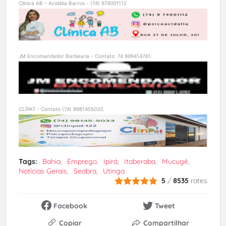
Clínica AB - Acidália Barros - (74) 974001112
JM Encomendador Barbearia - Contato: 74 999414761.
CLÍPAT - Contato (74) 9981455033.
Tags:
Bahia
Emprego
Ipirá
Itaberaba
Mucugê
Notícias Gerais
Seabra
Utinga
5
/
8535
rates
Facebook
Tweet
Copiar
Compartilhar