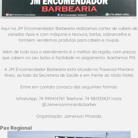
Aqui na JM Encomendador Barbearia realizamos cortes de cabelo de
variados tipos e com máquina e tesoura, barba, sobrancelha e
também vendemos produtos para cabelo e roupas.
Além de tudo isso o atendimento é o melhor da região, com preços
que cabem no seu bolso e facilidade no pagamento. Aceitamos PIX.
A JM Encomendador Barbearia está situada na Travessa Mariano
Alves, ao lado da Secretaria de Saúde e em frente ao Visão Hotel.
Entre em contato conosco das seguintes formas:
WhatsApp: 74 999414761 Telefone: 74 981333421 Insta:
@Jamersonmiranda.barber
Organização: Jamerson Miranda.
Pax Regional