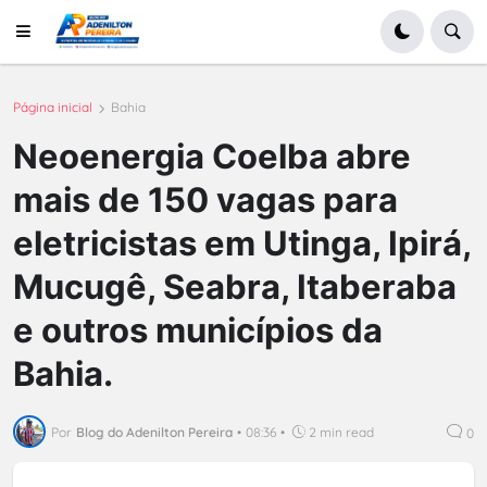
Página inicial
Bahia
Neoenergia Coelba abre
mais de 150 vagas para
eletricistas em Utinga, Ipirá,
Mucugê, Seabra, Itaberaba
e outros municípios da
Bahia.
Por
Blog do Adenilton Pereira
•
08:36
•
2 min read
0