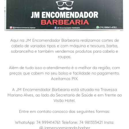
Aqui na JM Encomendador Barbearia realizamos cortes de
cabelo de variados tipos e com máquina e tesoura, barba,
sobrancelha e também vendemos produtos para cabelo e
roupas.
Além de tudo isso o atendimento é o melhor da região, com
preços que cabem no seu bolso e facilidade no pagamento.
Aceitamos PIX.
A JM Encomendador Barbearia está situada na Travessa
Mariano Alves, ao lado da Secretaria de Saúde e em frente ao
Visão Hotel.
Entre em contato conosco das seguintes formas:
WhatsApp: 74 999414761 Telefone: 74 981333421 Insta:
@Jamersonmiranda.barber