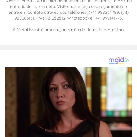
A Metal Brasil está localizada na Avenida das Estrelas, nº 670, na
entrada de Tapiramutá. Visite-nos e faça seu orçamento ou
entre em contato através dos telefones: (74) 988234789, (74)
988063151, (74) 981252512(Whatsapp) e (74) 999141775.
A Metal Brasil é uma organização de Renaldo Herundino.