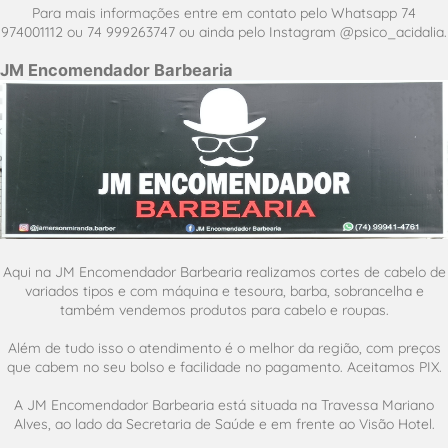
Para mais informações entre em contato pelo Whatsapp 74
974001112 ou 74 999263747 ou ainda pelo Instagram @psico_acidalia.
JM Encomendador Barbearia
Aqui na JM Encomendador Barbearia realizamos cortes de cabelo de
variados tipos e com máquina e tesoura, barba, sobrancelha e
também vendemos produtos para cabelo e roupas.
Além de tudo isso o atendimento é o melhor da região, com preços
que cabem no seu bolso e facilidade no pagamento. Aceitamos PIX.
A JM Encomendador Barbearia está situada na Travessa Mariano
Alves, ao lado da Secretaria de Saúde e em frente ao Visão Hotel.