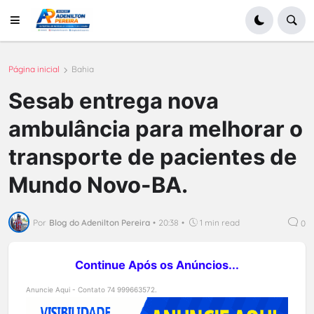
Página inicial
Bahia
Sesab entrega nova
ambulância para melhorar o
transporte de pacientes de
Mundo Novo-BA.
Por
Blog do Adenilton Pereira
•
20:38
•
1 min read
0
Continue Após os Anúncios...
Anuncie Aqui - Contato 74 999663572.