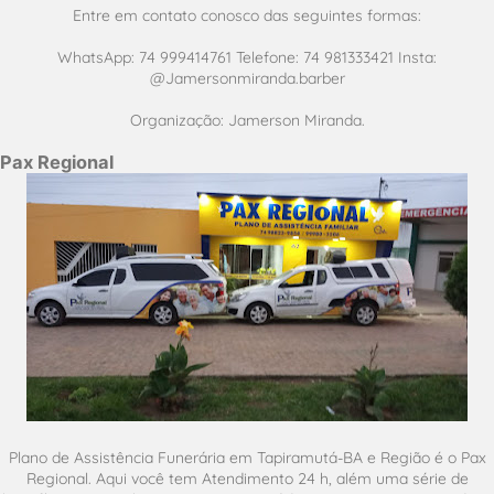
Entre em contato conosco das seguintes formas:
WhatsApp: 74 999414761 Telefone: 74 981333421 Insta:
@Jamersonmiranda.barber
Organização: Jamerson Miranda.
Pax Regional
Plano de Assistência Funerária em Tapiramutá-BA e Região é o Pax
Regional. Aqui você tem Atendimento 24 h, além uma série de