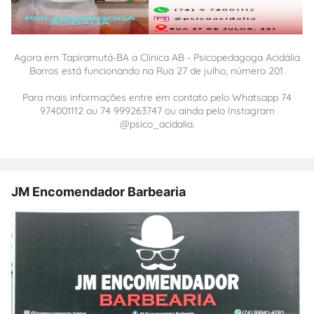
Agora em Tapiramutá-BA a Clínica AB - Psicopedagoga Acidália
Barros está funcionando na Rua 27 de julho, número 201.
Para mais informações entre em contato pelo Whatsapp 74
974001112 ou 74 999263747 ou ainda pelo Instagram
@psico_acidalia.
JM Encomendador Barbearia