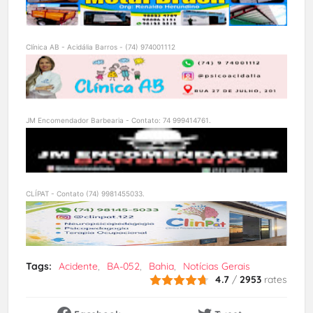
Clínica AB - Acidália Barros - (74) 974001112
JM Encomendador Barbearia - Contato: 74 999414761.
CLÍPAT - Contato (74) 9981455033.
Tags:
Acidente
BA-052
Bahia
Notícias Gerais
4.7
/
2953
rates