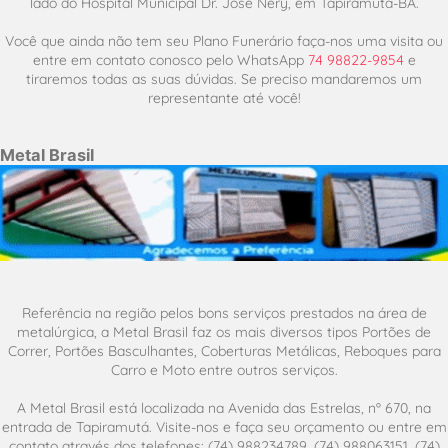
lado do Hospital Municipal Dr. José Nery, em Tapiramutá-BA.
Você que ainda não tem seu Plano Funerário faça-nos uma visita ou
entre em contato conosco pelo WhatsApp
74 98822-9854
e
tiraremos todas as suas dúvidas. Se preciso mandaremos um
representante até você!
Metal Brasil
Referência na região pelos bons serviços prestados na área de
metalúrgica, a Metal Brasil faz os mais diversos tipos Portões de
Correr, Portões Basculhantes, Coberturas Metálicas, Reboques para
Carro e Moto entre outros serviços.
A Metal Brasil está localizada na Avenida das Estrelas, nº 670, na
entrada de Tapiramutá. Visite-nos e faça seu orçamento ou entre em
contato através dos telefones: (74) 988234789, (74) 988063151, (74)