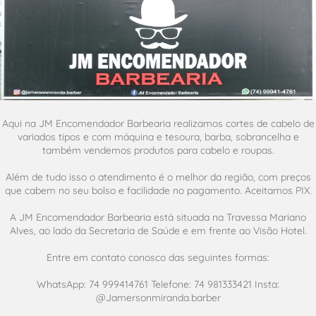
Aqui na JM Encomendador Barbearia realizamos cortes de cabelo de
variados tipos e com máquina e tesoura, barba, sobrancelha e
também vendemos produtos para cabelo e roupas.
Além de tudo isso o atendimento é o melhor da região, com preços
que cabem no seu bolso e facilidade no pagamento. Aceitamos PIX.
A JM Encomendador Barbearia está situada na Travessa Mariano
Alves, ao lado da Secretaria de Saúde e em frente ao Visão Hotel.
Entre em contato conosco das seguintes formas:
WhatsApp: 74 999414761 Telefone: 74 981333421 Insta:
@Jamersonmiranda.barber