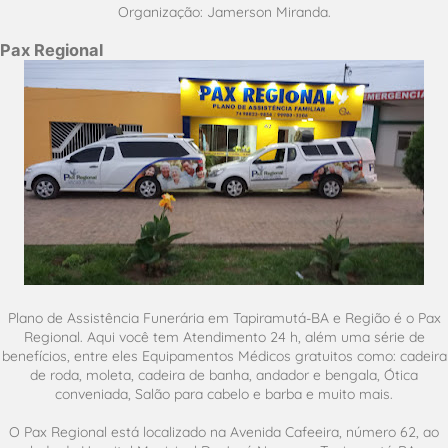
Organização: Jamerson Miranda.
Pax Regional
Plano de Assistência Funerária em Tapiramutá-BA e Região é o Pax
Regional. Aqui você tem Atendimento 24 h, além uma série de
benefícios, entre eles Equipamentos Médicos gratuitos como: cadeira
de roda, moleta, cadeira de banha, andador e bengala, Ótica
conveniada, Salão para cabelo e barba e muito mais.
O Pax Regional está localizado na Avenida Cafeeira, número 62, ao