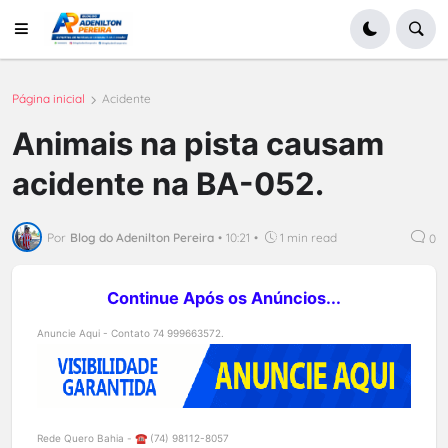
Página inicial
Acidente
Animais na pista causam
acidente na BA-052.
Por
Blog do Adenilton Pereira
•
10:21
•
1 min read
0
Continue Após os Anúncios...
Anuncie Aqui - Contato 74 999663572.
Rede Quero Bahia - ☎️ (74) 98112-8057