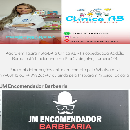
Agora em Tapiramutá-BA a Clínica AB - Psicopedagoga Acidália
Barros está funcionando na Rua 27 de julho, número 201.
Para mais informações entre em contato pelo Whatsapp 74
974001112 ou 74 999263747 ou ainda pelo Instagram @psico_acidalia.
JM Encomendador Barbearia