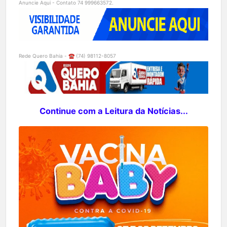
Anuncie Aqui - Contato 74 999663572.
Rede Quero Bahia - ☎️ (74) 98112-8057
Continue com a Leitura da Notícias...