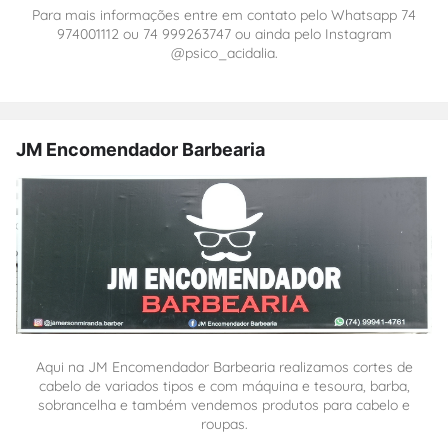
Para mais informações entre em contato pelo Whatsapp 74
974001112 ou 74 999263747 ou ainda pelo Instagram
@psico_acidalia.
JM Encomendador Barbearia
Aqui na JM Encomendador Barbearia realizamos cortes de
cabelo de variados tipos e com máquina e tesoura, barba,
sobrancelha e também vendemos produtos para cabelo e
roupas.