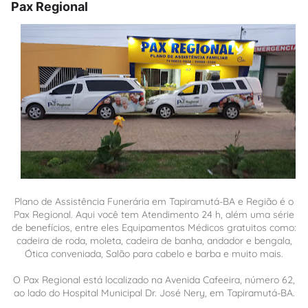
Pax Regional
Plano de Assistência Funerária em Tapiramutá-BA e Região é o
Pax Regional. Aqui você tem Atendimento 24 h, além uma série
de benefícios, entre eles Equipamentos Médicos gratuitos como:
cadeira de roda, moleta, cadeira de banha, andador e bengala,
Ótica conveniada, Salão para cabelo e barba e muito mais.
O Pax Regional está localizado na Avenida Cafeeira, número 62,
ao lado do Hospital Municipal Dr. José Nery, em Tapiramutá-BA.