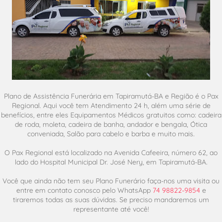
Plano de Assistência Funerária em Tapiramutá-BA e Região é o Pax
Regional. Aqui você tem Atendimento 24 h, além uma série de
benefícios, entre eles Equipamentos Médicos gratuitos como: cadeira
de roda, moleta, cadeira de banha, andador e bengala, Ótica
conveniada, Salão para cabelo e barba e muito mais.
O Pax Regional está localizado na Avenida Cafeeira, número 62, ao
lado do Hospital Municipal Dr. José Nery, em Tapiramutá-BA.
Você que ainda não tem seu Plano Funerário faça-nos uma visita ou
entre em contato conosco pelo WhatsApp
74 98822-9854
e
tiraremos todas as suas dúvidas. Se preciso mandaremos um
representante até você!