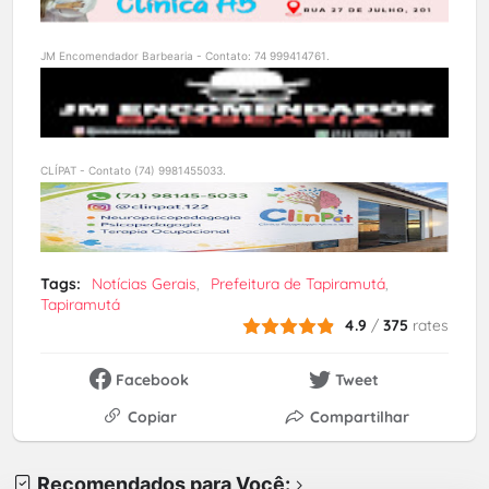
JM Encomendador Barbearia - Contato: 74 999414761.
CLÍPAT - Contato (74) 9981455033.
Tags:
Notícias Gerais
Prefeitura de Tapiramutá
Tapiramutá
4.9
/
375
rates
Facebook
Tweet
Copiar
Compartilhar
Recomendados para Você: