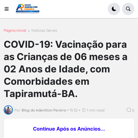
Página inicial
Notícias Gerais
COVID-19: Vacinação para
as Crianças de 06 meses a
02 Anos de Idade, com
Comorbidades em
Tapiramutá-BA.
Por
Blog do Adenilton Pereira
•
15:32
•
1 min read
0
Continue Após os Anúncios...